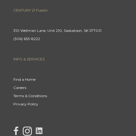
CENTURY 21 Fusion
310 Wellman Lane, Unit 210, Saskatoon, SK S7T0J1
(306) 653-8222
INFO & SERVICES
Find a Home
Careers
Terms & Conditions
Privacy Policy
link to Century 21 Lisa's facebook page
Link to Century 21 Lisa's Instagram page