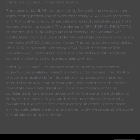
Century 21 Canada Limited Partnership
The trademarks MLS®, Multiple Listing Service® and the associated
logos identify professional services rendered by REALTOR® members
of
CREA
to effect the purchase, sale and lease of real estate as part of a
cooperative selling system. The trademarks REALTOR ® , REALTORS
® and the REALTOR ® logo are controlled by
The Canadian Real
Estate Association (CREA)
and identify real estate professionals who are
members of
CREA
. Used under license. This listing content provided by
REALTOR.ca
has been licensed by REALTOR® members of
The
Canadian Real Estate Association
. Not intended to solicit properties
currently listed for sale or buyers under contract.
Century 21 Canada Limited Partnership currently has franchise
opportunities available in select markets across Canada. The intent of
this communication is for informational purposes only and is not
intended to be a solicitation to anyone under contract with another
real estate brokerage operation. This e-mail message contains
confidential information intended only for the use of the individual or
entity named above. Any unauthorized use or disclosure is strictly
prohibited. If you have received this communication in error please
immediately delete the e-mail and either notify the sender at the above
e-mail address or by telephone.
© 2022 MoxiWorks